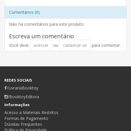
Comentários (0)
Não há comentários para este produto.
Escreva um comentário
Você deve
acessar
ou
cadastrar-se
para comentar.
REDES SOCIAIS
/LivrariaBooktoy
/BooktoyEditora
Informações
Acesso a Materiais Restritos
Formas de Pagamento
Dúvidas Frequentes
Política de Privacidade