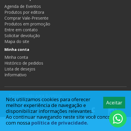
Agenda de Eventos
Produtos por editora
Comprar Vale-Presente
Produtos em promoção
Entre em contato
Solicitar devolução
Mapa do site
Minha conta
Minha conta
Histórico de pedidos
Lista de desejos
Informativo
Desenvolvido para
Booktoy
Nós utilizamos cookies para oferecer
Booktoy - Livraria e Editora © 2026
Aceitar
melhor experiência de navegação e
disponibilizar informações relevantes.
Ao continuar navegando neste site você concorda
com nossa
política de privacidade.