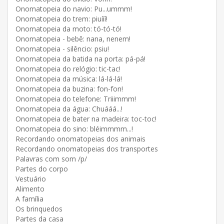
Onomatopeia do navio: Pu...ummm!
Onomatopeia do trem: piuííí!
Onomatopeia da moto: tó-tó-tó!
Onomatopeia - bebê: nana, nenem!
Onomatopeia - silêncio: psiu!
Onomatopeia da batida na porta: pá-pá!
Onomatopeia do relógio: tic-tac!
Onomatopeia da música: lá-lá-lá!
Onomatopeia da buzina: fon-fon!
Onomatopeia do telefone: Triiimmm!
Onomatopeia da água: Chuááá...!
Onomatopeia de bater na madeira: toc-toc!
Onomatopeia do sino: bléimmmm...!
Recordando onomatopeias dos animais
Recordando onomatopeias dos transportes
Palavras com som /p/
Partes do corpo
Vestuário
Alimento
A família
Os brinquedos
Partes da casa