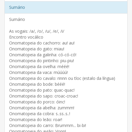
Sumário
Sumário
As vogais: /a/, /o/, /u/, /e/, /i/
Encontro vocálico
Onomatopeia do cachorro: au! au!
Onomatopeia do gato: miau!
Onomatopeia da galinha: có-có-có!
Onomatopeia do pintinho: piu-piu!
Onomatopeia da ovelha: mééé!
Onomatopeia da vaca: múúúú!
Onomatopeia do cavalo: rinnn ou tloc (estalo da língua)
Onomatopeia do bode: bééé!
Onomatopeia do pato: quac-quac!
Onomatopeia do sapo: croac-croac!
Onomatopeia do porco: óinc!
Onomatopeia da abelha: zummm!
Onomatopeia da cobra: s..ss..s..!
Onomatopeia do leão: roar!
Onomatopeia do carro: Brummm... bi-bi!
Onomatopeia do avião: Vonn!