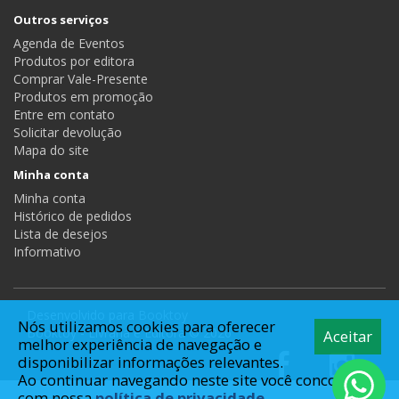
Outros serviços
Agenda de Eventos
Produtos por editora
Comprar Vale-Presente
Produtos em promoção
Entre em contato
Solicitar devolução
Mapa do site
Minha conta
Minha conta
Histórico de pedidos
Lista de desejos
Informativo
Desenvolvido para
Booktoy
Nós utilizamos cookies para oferecer
Booktoy - Livraria e Editora © 2026
Aceitar
melhor experiência de navegação e
disponibilizar informações relevantes.
Ao continuar navegando neste site você concorda
com nossa
política de privacidade.