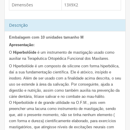
Dimensões
13X9X2
Descrição
Embalagem com 10 unidades tamanho M
Apresentação:
O
Hiperbolóide
é um instrumento de mastigação usado como
auxiliar na Terapêutica Ortopédica Funcional dos Maxilares.
O Hiperbolóide é um composto de silicone com forma hiperbólica,
daí a sua fundamentação científica. Ele é atóxico, insípido e
inodoro. Além de ser usado com a finalidade acima descrita, o seu
uso se estende à área da salivação. Por conseguinte, ajuda a
digestão e nutrição, assim como também auxilia na prevenção da
cárie dentária, litíase salivar e no combate ao mau-hálito.
O Hiperbolóide é de grande utilidade na O.F.M., pois vem
preencher uma lacuna como instrumento de mastigação, sendo
que, até o presente momento, não se tinha nenhum elemento (
com forma e dureza) cientificamente elaborado, para exercícios
mastigatórios, que atingisse níveis de excitações neurais com