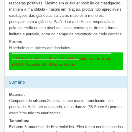
respostas positivas. Mesmo em qualquer posição de mastigação,
mantém a mandíbula - maxila em relação, produzindo apreciáveis
excitações das glândulas salivares maiores e menores,
principalmente a glândula Parótida e a de Ebner, responsáveis
pela excreção de alto nível de saliva serosa que, de uma forma
indireta e paralela, entra no campo da prevenção de cárie dentária.
Forma:
Hipérbole com ápices arredondados.
Clique aqui para abrir a Apostila Online em formato
(PDF): Apostila 93 - Pádua Bueno
Sumário
Material:
Composto de silicone Silastic - crepe macio, translúcido não
peneirado. Após ser curarizado, a sua dureza (35 Shore A) permite
exercícios não traumatizantes.
Tamanhos:
Existem 5 tamanhos de Hiperbolóides. Eles foram confeccionados