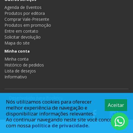
Agenda de Eventos
Produtos por editora
Comprar Vale-Presente
Produtos em promoção
Entre em contato
Solicitar devolução
Mapa do site
Minha conta
Minha conta
Histórico de pedidos
Lista de desejos
Informativo
Desenvolvido para
Booktoy
Nós utilizamos cookies para oferecer
Booktoy - Livraria e Editora © 2026
Aceitar
melhor experiência de navegação e
disponibilizar informações relevantes.
Ao continuar navegando neste site você concorda
com nossa
política de privacidade.