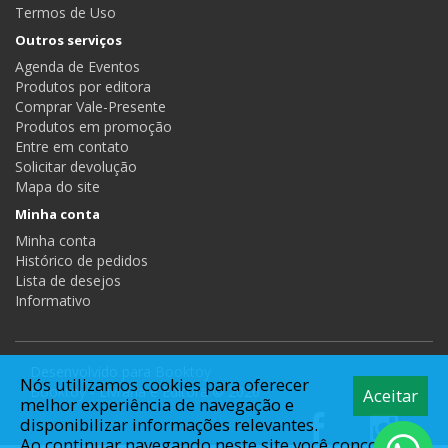
Termos de Uso
Outros serviços
Agenda de Eventos
Produtos por editora
Comprar Vale-Presente
Produtos em promoção
Entre em contato
Solicitar devolução
Mapa do site
Minha conta
Minha conta
Histórico de pedidos
Lista de desejos
Informativo
Desenvolvido para
Booktoy
Nós utilizamos cookies para oferecer
Booktoy - Livraria e Editora © 2026
Aceitar
melhor experiência de navegação e
disponibilizar informações relevantes.
Ao continuar navegando neste site você concorda