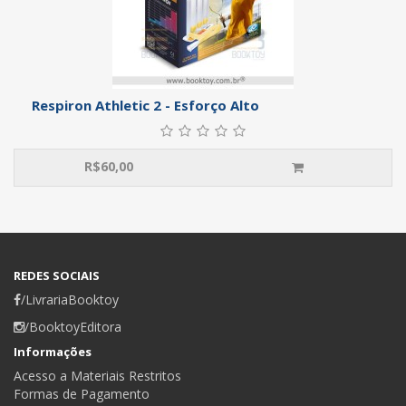
Respiron Athletic 2 - Esforço Alto
R$
60,00
REDES SOCIAIS
/LivrariaBooktoy
/BooktoyEditora
Informações
Acesso a Materiais Restritos
Formas de Pagamento