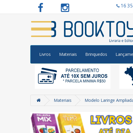
16 3
Livros
Materiais
Brinquedos
Lançame
Materiais
Modelo Laringe Ampliad