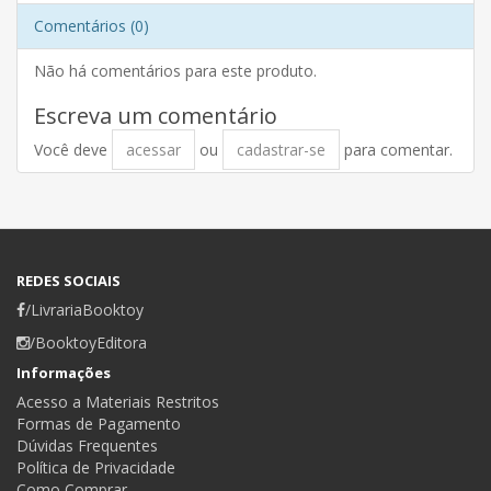
Comentários (0)
Não há comentários para este produto.
Escreva um comentário
Você deve
acessar
ou
cadastrar-se
para comentar.
REDES SOCIAIS
/LivrariaBooktoy
/BooktoyEditora
Informações
Acesso a Materiais Restritos
Formas de Pagamento
Dúvidas Frequentes
Política de Privacidade
Como Comprar