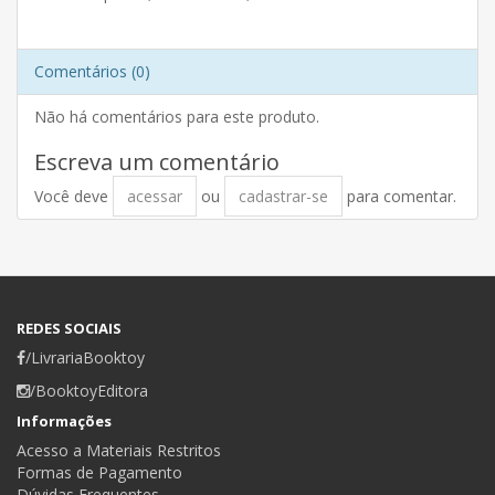
Comentários (0)
Não há comentários para este produto.
Escreva um comentário
Você deve
acessar
ou
cadastrar-se
para comentar.
REDES SOCIAIS
/LivrariaBooktoy
/BooktoyEditora
Informações
Acesso a Materiais Restritos
Formas de Pagamento
Dúvidas Frequentes