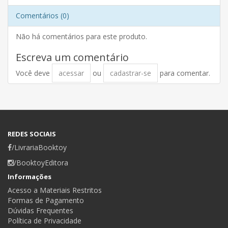
Comentários (0)
Não há comentários para este produto.
Escreva um comentário
Você deve
acessar
ou
cadastrar-se
para comentar.
REDES SOCIAIS
/LivrariaBooktoy
/BooktoyEditora
Informações
Acesso a Materiais Restritos
Formas de Pagamento
Dúvidas Frequentes
Política de Privacidade