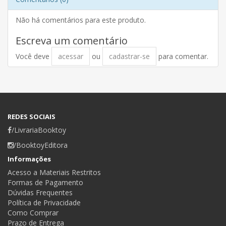
Não há comentários para este produto.
Escreva um comentário
Você deve
acessar
ou
cadastrar-se
para comentar.
REDES SOCIAIS
/LivrariaBooktoy
/BooktoyEditora
Informações
Acesso a Materiais Restritos
Formas de Pagamento
Dúvidas Frequentes
Política de Privacidade
Como Comprar
Prazo de Entrega