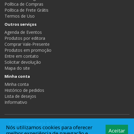
Política de Compras
Política de Frete Grátis
Termos de Uso
Outros serviços
Agenda de Eventos
Produtos por editora
Comprar Vale-Presente
Produtos em promoção
Entre em contato
Solicitar devolução
Mapa do site
Minha conta
Minha conta
Histórico de pedidos
Lista de desejos
Informativo
Desenvolvido para
Booktoy
Nós utilizamos cookies para oferecer
Booktoy - Livraria e Editora © 2026
Aceitar
melhor experiência de navegação e