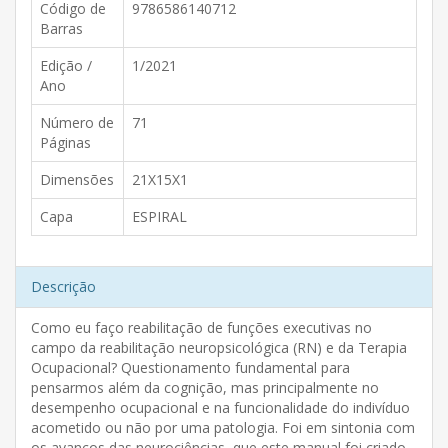
Código de
9786586140712
Barras
Edição /
1/2021
Ano
Número de
71
Páginas
Dimensões
21X15X1
Capa
ESPIRAL
Descrição
Como eu faço reabilitação de funções executivas no
campo da reabilitação neuropsicológica (RN) e da Terapia
Ocupacional? Questionamento fundamental para
pensarmos além da cognição, mas principalmente no
desempenho ocupacional e na funcionalidade do indivíduo
acometido ou não por uma patologia. Foi em sintonia com
os avanços das neurociências, que este manual foi criado.