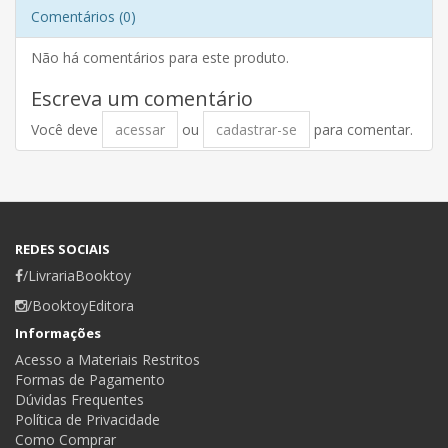
Comentários (0)
Não há comentários para este produto.
Escreva um comentário
Você deve
acessar
ou
cadastrar-se
para comentar.
REDES SOCIAIS
/LivrariaBooktoy
/BooktoyEditora
Informações
Acesso a Materiais Restritos
Formas de Pagamento
Dúvidas Frequentes
Política de Privacidade
Como Comprar