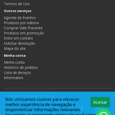
Termos de Uso
Outros serviços
Agenda de Eventos
Produtos por editora
Comprar Vale-Presente
Produtos em promoção
Entre em contato
Solicitar devolução
Mapa do site
Minha conta
Minha conta
Histórico de pedidos
Lista de desejos
Informativo
Desenvolvido para
Booktoy
Nós utilizamos cookies para oferecer
Booktoy - Livraria e Editora © 2026
Aceitar
melhor experiência de navegação e
disponibilizar informações relevantes.
Ao continuar navegando neste site você concorda