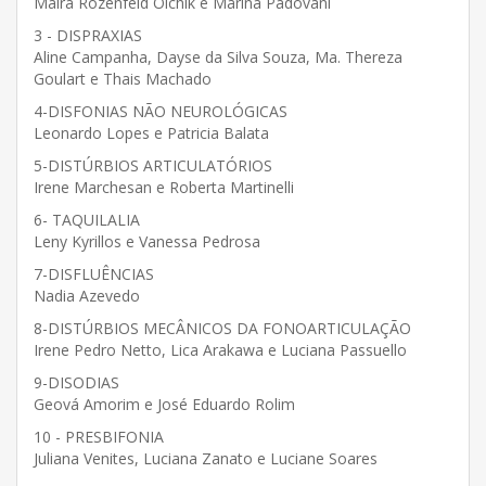
Maira Rozenfeld Olchik e Marina Padovani
3 - DISPRAXIAS
Aline Campanha, Dayse da Silva Souza, Ma. Thereza
Goulart e Thais Machado
4-DISFONIAS NÃO NEUROLÓGICAS
Leonardo Lopes e Patricia Balata
5-DISTÚRBIOS ARTICULATÓRIOS
Irene Marchesan e Roberta Martinelli
6- TAQUILALIA
Leny Kyrillos e Vanessa Pedrosa
7-DISFLUÊNCIAS
Nadia Azevedo
8-DISTÚRBIOS MECÂNICOS DA FONOARTICULAÇÃO
Irene Pedro Netto, Lica Arakawa e Luciana Passuello
9-DISODIAS
Geová Amorim e José Eduardo Rolim
10 - PRESBIFONIA
Juliana Venites, Luciana Zanato e Luciane Soares