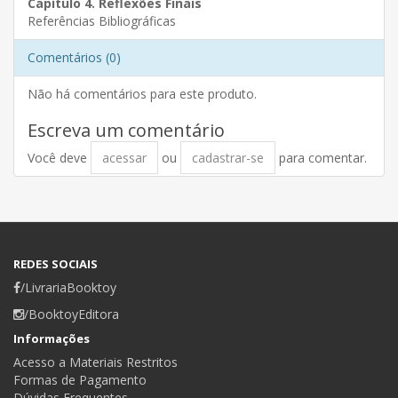
Capítulo
4. Reflexões Finais
Referências Bibliográficas
Comentários (0)
Não há comentários para este produto.
Escreva um comentário
Você deve
acessar
ou
cadastrar-se
para comentar.
REDES SOCIAIS
/LivrariaBooktoy
/BooktoyEditora
Informações
Acesso a Materiais Restritos
Formas de Pagamento
Dúvidas Frequentes