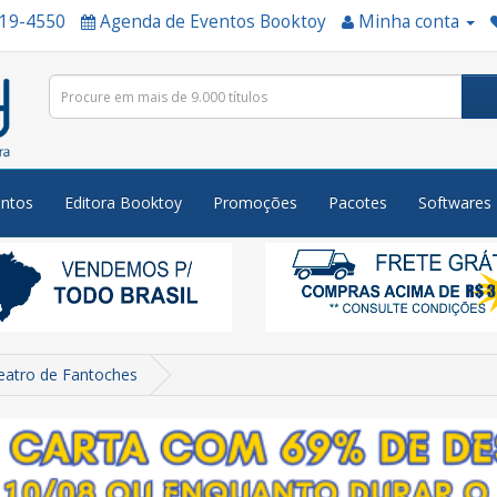
519-4550
Agenda de Eventos Booktoy
Minha conta
ntos
Editora Booktoy
Promoções
Pacotes
Softwares
eatro de Fantoches