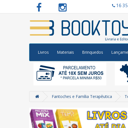
16 3
Livros
Materiais
Brinquedos
Lançame
Fantoches e Família Terapêutica
T