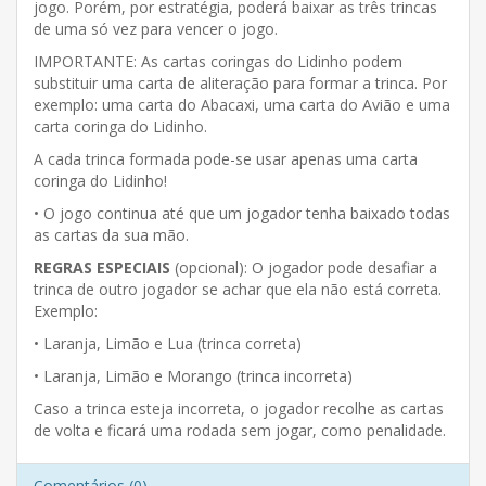
jogo. Porém, por estratégia, poderá baixar as três trincas
de uma só vez para vencer o jogo.
IMPORTANTE: As cartas coringas do Lidinho podem
substituir uma carta de aliteração para formar a trinca. Por
exemplo: uma carta do Abacaxi, uma carta do Avião e uma
carta coringa do Lidinho.
A cada trinca formada pode-se usar apenas uma carta
coringa do Lidinho!
• O jogo continua até que um jogador tenha baixado todas
as cartas da sua mão.
REGRAS ESPECIAIS
(opcional): O jogador pode desafiar a
trinca de outro jogador se achar que ela não está correta.
Exemplo:
• Laranja, Limão e Lua (trinca correta)
• Laranja, Limão e Morango (trinca incorreta)
Caso a trinca esteja incorreta, o jogador recolhe as cartas
de volta e ficará uma rodada sem jogar, como penalidade.
Comentários (0)