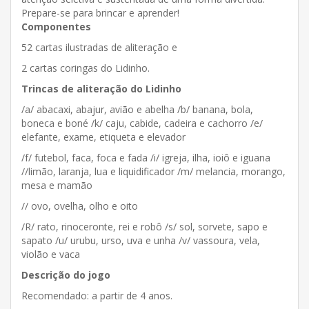
Prepare-se para brincar e aprender!
Componentes
52 cartas ilustradas de aliteração e
2 cartas coringas do Lidinho.
Trincas de aliteração do Lidinho
/a/ abacaxi, abajur, avião e abelha /b/ banana, bola,
boneca e boné /k/ caju, cabide, cadeira e cachorro /e/
elefante, exame, etiqueta e elevador
/f/ futebol, faca, foca e fada /i/ igreja, ilha, ioiô e iguana
//limão, laranja, lua e liquidificador /m/ melancia, morango,
mesa e mamão
// ovo, ovelha, olho e oito
/R/ rato, rinoceronte, rei e robô /s/ sol, sorvete, sapo e
sapato /u/ urubu, urso, uva e unha /v/ vassoura, vela,
violão e vaca
Descrição do jogo
Recomendado: a partir de 4 anos.