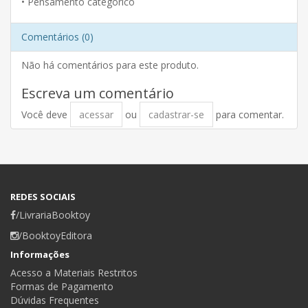
• Pensamento categórico
Comentários (0)
Não há comentários para este produto.
Escreva um comentário
Você deve
acessar
ou
cadastrar-se
para comentar.
REDES SOCIAIS
/LivrariaBooktoy
/BooktoyEditora
Informações
Acesso a Materiais Restritos
Formas de Pagamento
Dúvidas Frequentes