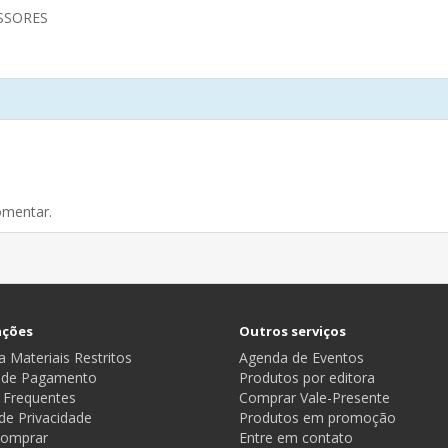
ESSORES
omentar.
ações
Outros serviços
 Materiais Restritos
Agenda de Eventos
 de Pagamento
Produtos por editora
 Frequentes
Comprar Vale-Presente
 de Privacidade
Produtos em promoção
omprar
Entre em contato