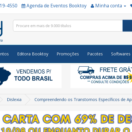
519-4550
Agenda de Eventos Booktoy
Minha conta
ntos
Editora Booktoy
Promoções
Pacotes
Softwares
Dislexia
Compreendendo os Transtornos Específicos de Apr