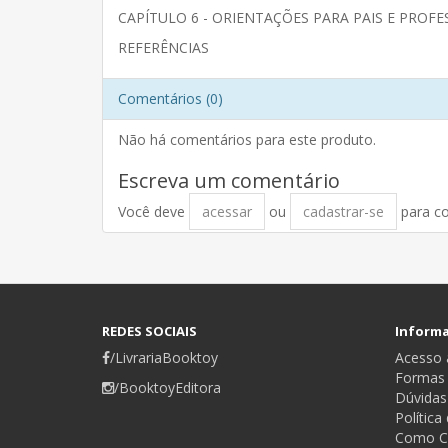
CAPÍTULO 6 - ORIENTAÇÕES PARA PAIS E PROF
REFERÊNCIAS
Comentários (0)
Não há comentários para este produto.
Escreva um comentário
Você deve
acessar
ou
cadastrar-se
para c
REDES SOCIAIS
Inform
/LivrariaBooktoy
Acesso a
Formas
/BooktoyEditora
Dúvidas
Política
Como C