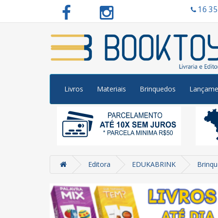
16 3
Livros
Materiais
Brinquedos
Lançame
Editora
EDUKABRINK
Brinq