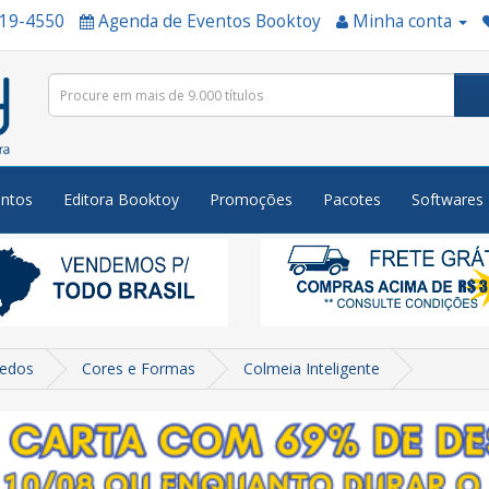
519-4550
Agenda de Eventos Booktoy
Minha conta
ntos
Editora Booktoy
Promoções
Pacotes
Softwares
uedos
Cores e Formas
Colmeia Inteligente