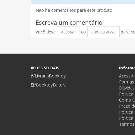
Não há comentários para este produto.
Escreva um comentário
Você deve
acessar
ou
cadastrar-se
para c
REDES SOCIAIS
Inform
/LivrariaBooktoy
Acesso a
Formas
/BooktoyEditora
Dúvidas
Política
Como C
Prazo d
Polític
Política
Termos