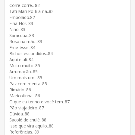
Corre-corre.. 82
Tati Mari Po-li-a-na..82
Embolado.82
Fina Flor. 83
Nino..83
Saracutia..83
Rosa na mão..83
Eme-ésse..84
Bichos escondidos..84
Aqui e ali..84
Muito muito..85
Arrumação..85
Um mais um ..85
Paz com menta..85
Rimário..86
Maricotinha...86
O que eu tenho e você tem..87
Pão viajadeiro..87
Dúvida..88
Sacolé de chulé..88
Isso que vira aquilo..88
Referências. 89