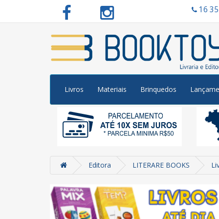
16 3
Livros
Materiais
Brinquedos
Lançame
Editora
LITERARE BOOKS
Li