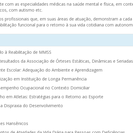
te com as especialidades médicas na saúde mental e física, em contex
cos, com autismo etc.
dos profissionais que, em suas áreas de atuação, demonstram a cada
ilitação funcional para o retorno à sua vida cotidiana com autonom
ado à Reabilitação de MMSS
esultados da Associação de Órteses Estáticas, Dinâmicas e Seriadas
ente Escolar: Adequação do Ambiente e Aprendizagem
zação em Instituição de Longa Permanência
esempenho Ocupacional no Contexto Domiciliar
o em Atletas: Estratégias para o Retorno ao Esporte
na Dispraxia do Desenvolvimento
tes Hansênicos
tos de Atividades da Vida Diária para Pessoas com Deficiências