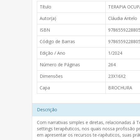
Título
TERAPIA OCU
Autor(a)
Cláudia Antelo
ISBN
978655922880
Código de Barras
978655922880
Edição / Ano
1/2024
Número de Páginas
264
Dimensões
23X16X2
Capa
BROCHURA
Descrição
Com narrativas simples e diretas, relacionadas á T
settings terapêuticos, nos quais nossa profissão
em apresentar os recursos te-rapêuticos, suas pr