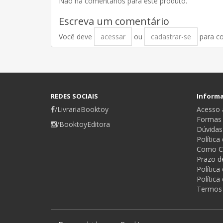
Não há comentários para este produto.
Escreva um comentário
Você deve
acessar
ou
cadastrar-se
para c
REDES SOCIAIS
Inform
/LivrariaBooktoy
Acesso a
Formas
/BooktoyEditora
Dúvidas
Política
Como C
Prazo d
Polític
Política
Termos