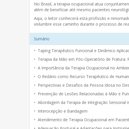
No Brasil, a terapia ocupacional atua conjuntamen
além de beneficiar até mesmo pacientes neurológi
Aqui, o leitor conhecerá esta profissão e renoma
vislumbre esse caminho durante o processo de reab
Sumário
• Taping Terapêutico Funcional e Dinâmico Aplic
• Terapia da Mão em Pós-Operatório de Fratura: R
• A Importância da Terapia Ocupacional no Ambi
• O Redário como Recurso Terapêutico de Humani
• Perspectivas e Desafios da Pessoa Idosa no D
• Prevenção de Lesões Relacionadas à Mão e Punh
• Abordagem da Terapia de Integração Sensorial 
• Interocepção e Bandagem
• Atendimento de Terapia Ocupacional em Pacien
• Adequação Postural e Adaptações para Instrumen