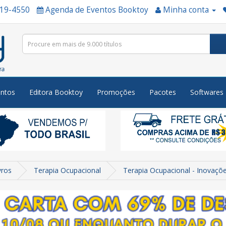
519-4550
Agenda de Eventos Booktoy
Minha conta
ntos
Editora Booktoy
Promoções
Pacotes
Softwares
vros
Terapia Ocupacional
Terapia Ocupacional - Inovaçõ