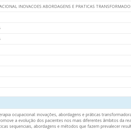
PACIONAL INOVACOES ABORDAGENS E PRATICAS TRANSFORMADO
5
5
erapia ocupacional: inovações, abordagens e práticas transformadoras
 promove a evolução dos pacientes nos mais diferentes âmbitos da re
áticas sequenciais, abordagens e métodos que fazem prevalecer resu