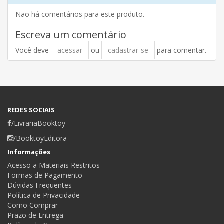
Não há comentários para este produto.
Escreva um comentário
Você deve
acessar
ou
cadastrar-se
para comentar.
REDES SOCIAIS
/LivrariaBooktoy
/BooktoyEditora
Informações
Acesso a Materiais Restritos
Formas de Pagamento
Dúvidas Frequentes
Política de Privacidade
Como Comprar
Prazo de Entrega