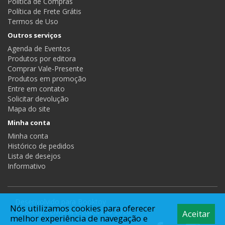
Política de Compras
Política de Frete Grátis
Termos de Uso
Outros serviços
Agenda de Eventos
Produtos por editora
Comprar Vale-Presente
Produtos em promoção
Entre em contato
Solicitar devolução
Mapa do site
Minha conta
Minha conta
Histórico de pedidos
Lista de desejos
Informativo
Desenvolvido para
Booktoy
Nós utilizamos cookies para oferecer
Booktoy - Livraria e Editora © 2026
Aceitar
melhor experiência de navegação e