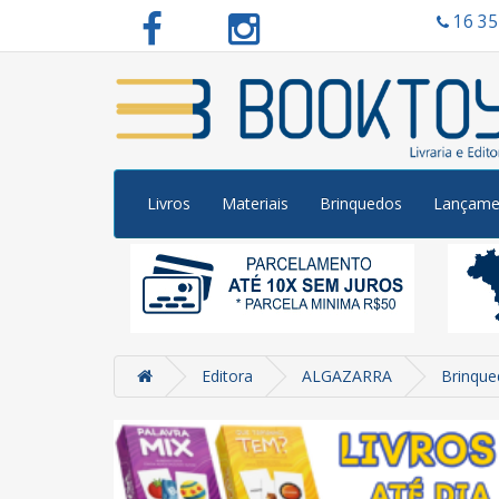
16 3
Livros
Materiais
Brinquedos
Lançame
Editora
ALGAZARRA
Brinque