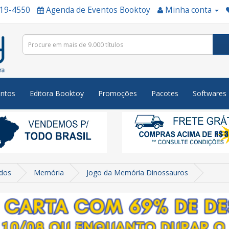
519-4550
Agenda de Eventos Booktoy
Minha conta
ntos
Editora Booktoy
Promoções
Pacotes
Softwares
dos
Memória
Jogo da Memória Dinossauros