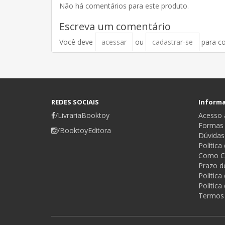
Não há comentários para este produto.
Escreva um comentário
Você deve
acessar
ou
cadastrar-se
para c
REDES SOCIAIS
Inform
/LivrariaBooktoy
Acesso a
Formas
/BooktoyEditora
Dúvidas
Política
Como C
Prazo d
Polític
Política
Termos