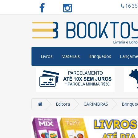
16 3
Livros
Materiais
Brinquedos
Lançame
Editora
CARIMBRAS
Brinque