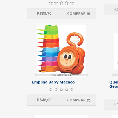
R
R$
39,70
COMPRAR
Empilha Baby Macaco
Que
Geo
R$
48,00
COMPRAR
R