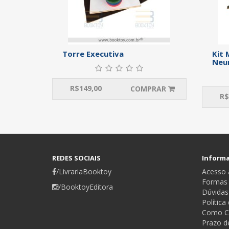
Torre Executiva
Kit 
Neur
R$
149,00
COMPRAR
R$
REDES SOCIAIS
Inform
/LivrariaBooktoy
Acesso a
Formas
/BooktoyEditora
Dúvidas
Política
Como C
Prazo d