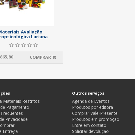
Materiais Avaliação
opsicológica Luriana
865,80
COMPRAR
ações
Outros serviços
 Materiais Restritos
Agenda de Eventos
 de Pagamento
Produtos por editora
 Frequentes
Comprar Vale-Presente
 de Privacidade
Produtos em promoção
omprar
Entre em contato
e Entrega
Solicitar devolução