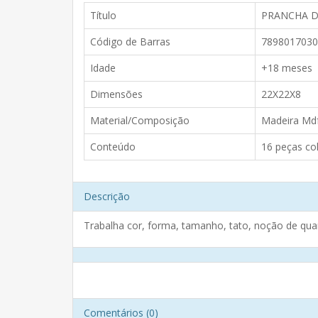
Título
PRANCHA D
Código de Barras
7898017030
Idade
+18 meses
Dimensões
22X22X8
Material/Composição
Madeira Md
Conteúdo
16 peças c
Descrição
Trabalha cor, forma, tamanho, tato, noção de qu
Comentários (0)