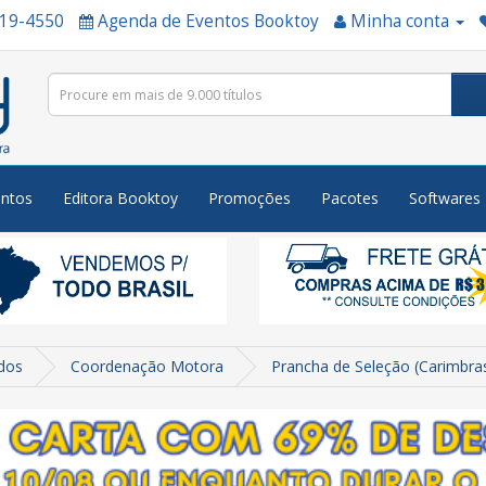
519-4550
Agenda de Eventos Booktoy
Minha conta
ntos
Editora Booktoy
Promoções
Pacotes
Softwares
dos
Coordenação Motora
Prancha de Seleção (Carimbra