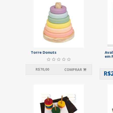
Torre Donuts
Aval
em P
R$
70,00
COMPRAR
R$