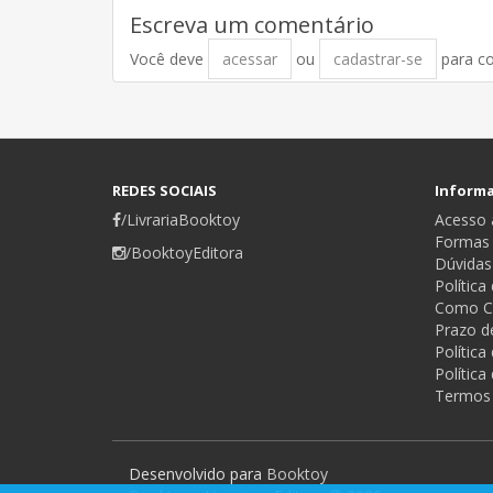
Escreva um comentário
Você deve
acessar
ou
cadastrar-se
para c
REDES SOCIAIS
Inform
/LivrariaBooktoy
Acesso a
Formas
/BooktoyEditora
Dúvidas
Política
Como C
Prazo d
Polític
Política
Termos
Desenvolvido para
Booktoy