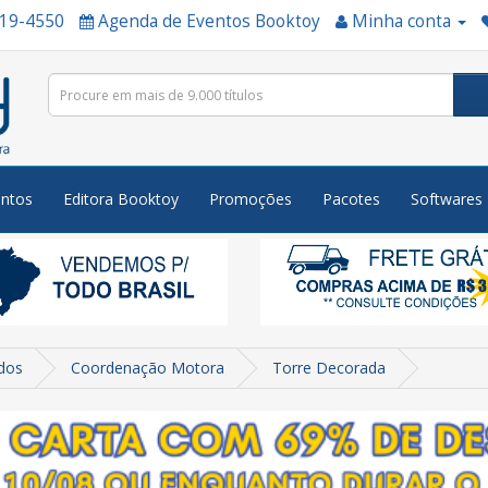
519-4550
Agenda de Eventos Booktoy
Minha conta
ntos
Editora Booktoy
Promoções
Pacotes
Softwares
dos
Coordenação Motora
Torre Decorada