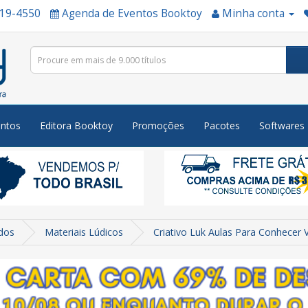
519-4550
Agenda de Eventos Booktoy
Minha conta
ntos
Editora Booktoy
Promoções
Pacotes
Softwares
dos
Materiais Lúdicos
Criativo Luk Aulas Para Conhecer V