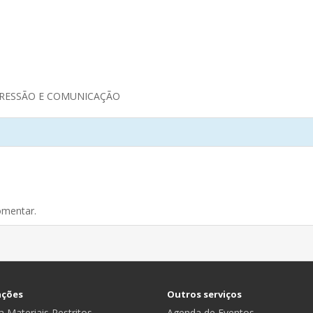
PRESSÃO E COMUNICAÇÃO
omentar.
ações
Outros serviços
 Materiais Restritos
Agenda de Eventos