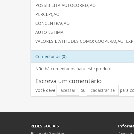
POSSIBILITA AUTOCORREÇÃO
PERCEPÇÃO
CONCENTRAÇÃO
AUTO ESTIMA
VALORES E ATITUDES COMO: COOPERAÇÃO, EX
Comentários (0)
Não há comentários para este produto.
Escreva um comentário
Você deve
acessar
ou
cadastrar-se
para c
REDES SOCIAIS
Inform
/LivrariaBooktoy
Acesso a