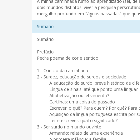
A minha caminhada rumo ao aprendizado (sei, de an
dois mundos distintos: viver a pesquisa perscru
mergulho profundo em "águas passadas" que quase 
Sumário
Sumário
Prefácio
Pedra poema de cor e sentido
1 - O início da caminhada
2 - Surdez, educação de surdos e sociedade
A educação do surdo: breve histórico de dif
Língua de sinais: até que ponto uma língua?
Alfabetização ou letramento?
Cartilhas: uma coisa do passado
Escrever: o quê? Para quem? Por quê? Para 
Aquisição da língua portuguesa escrita por 
Ler e escrever: qual o significado?
3 - Ser surdo no mundo ouvinte
Armando: relato de uma experiência
A primeira infância: a família