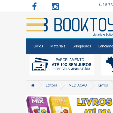
16 3
Livros
Materiais
Brinquedos
Lançame
Editora
MEDIACAO
Livros