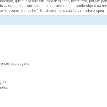
temão, que nunca terá fim) está detalhada, neste livro, por um par
tando-a, sendo o pesquisador e, ao mesmo tempo, sendo objeto da 
"moveram o moinho". Em síntese, fui o sujeito de minha própria in
erentes abordagens
quê?
surdos