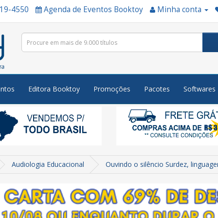
519-4550
Agenda de Eventos Booktoy
Minha conta
ntos
Editora Booktoy
Promoções
Pacotes
Softwares
Audiologia Educacional
Ouvindo o silêncio Surdez, lingua