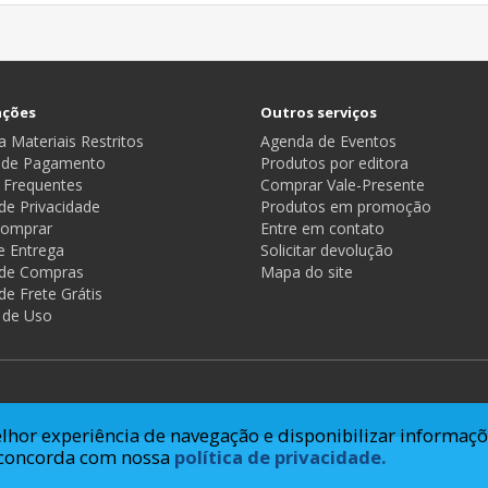
ações
Outros serviços
 Materiais Restritos
Agenda de Eventos
 de Pagamento
Produtos por editora
 Frequentes
Comprar Vale-Presente
 de Privacidade
Produtos em promoção
omprar
Entre em contato
e Entrega
Solicitar devolução
a de Compras
Mapa do site
 de Frete Grátis
 de Uso
lhor experiência de navegação e disponibilizar informaçõ
ê concorda com nossa
política de privacidade.