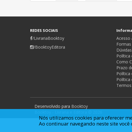
REDES SOCIAIS
Inform
/LivrariaBooktoy
Acesso a
Formas
/BooktoyEditora
Dúvidas
Política
Como C
Prazo d
Polític
Política
Termos
Desenvolvido para
Booktoy
Booktoy - Livraria e Editora © 2026
Nós utilizamos cookies para oferecer me
Ao continuar navegando neste site voc