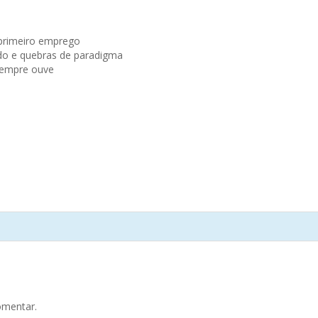
 primeiro emprego
ado e quebras de paradigma
sempre ouve
omentar.