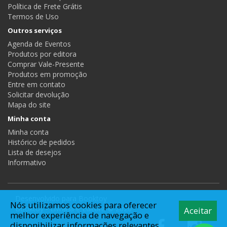
Política de Frete Grátis
Termos de Uso
Outros serviços
Agenda de Eventos
Produtos por editora
Comprar Vale-Presente
Produtos em promoção
Entre em contato
Solicitar devolução
Mapa do site
Minha conta
Minha conta
Histórico de pedidos
Lista de desejos
Informativo
Desenvolvido para
Booktoy
Nós utilizamos cookies para oferecer
Booktoy - Livraria e Editora © 2026
Aceitar
melhor experiência de navegação e
disponibilizar informações relevantes.