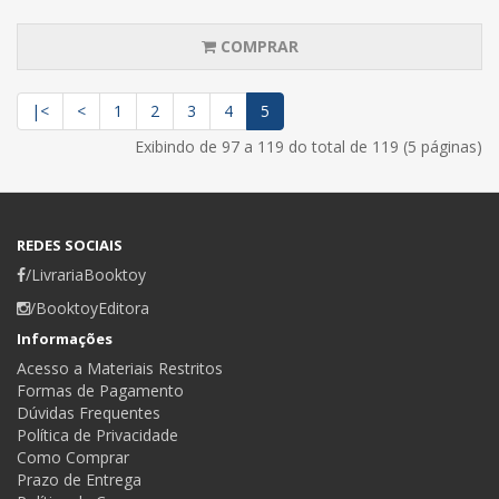
COMPRAR
|<
<
1
2
3
4
5
Exibindo de 97 a 119 do total de 119 (5 páginas)
REDES SOCIAIS
/LivrariaBooktoy
/BooktoyEditora
Informações
Acesso a Materiais Restritos
Formas de Pagamento
Dúvidas Frequentes
Política de Privacidade
Como Comprar
Prazo de Entrega