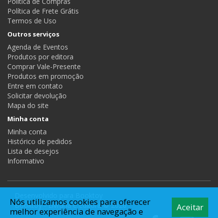
Política de Compras
Política de Frete Grátis
Termos de Uso
Outros serviços
Agenda de Eventos
Produtos por editora
Comprar Vale-Presente
Produtos em promoção
Entre em contato
Solicitar devolução
Mapa do site
Minha conta
Minha conta
Histórico de pedidos
Lista de desejos
Informativo
Desenvolvido para
Booktoy
Nós utilizamos cookies para oferecer
Booktoy - Livraria e Editora © 2026
Aceitar
melhor experiência de navegação e