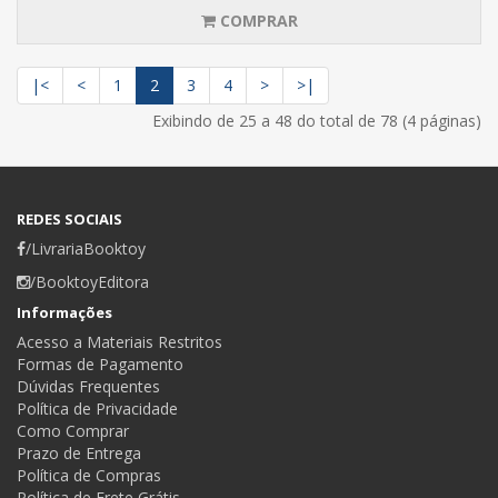
COMPRAR
|<
<
1
2
3
4
>
>|
Exibindo de 25 a 48 do total de 78 (4 páginas)
REDES SOCIAIS
/LivrariaBooktoy
/BooktoyEditora
Informações
Acesso a Materiais Restritos
Formas de Pagamento
Dúvidas Frequentes
Política de Privacidade
Como Comprar
Prazo de Entrega
Política de Compras
Política de Frete Grátis