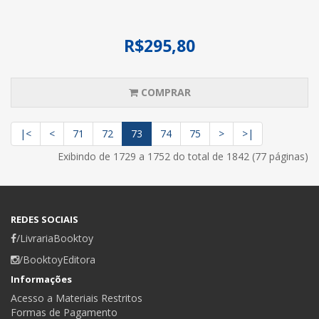
R$295,80
COMPRAR
|<
<
71
72
73
74
75
>
>|
Exibindo de 1729 a 1752 do total de 1842 (77 páginas)
REDES SOCIAIS
/LivrariaBooktoy
/BooktoyEditora
Informações
Acesso a Materiais Restritos
Formas de Pagamento