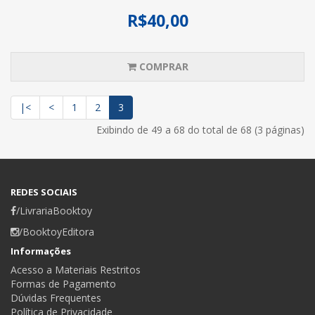
R$40,00
COMPRAR
|<
<
1
2
3
Exibindo de 49 a 68 do total de 68 (3 páginas)
REDES SOCIAIS
/LivrariaBooktoy
/BooktoyEditora
Informações
Acesso a Materiais Restritos
Formas de Pagamento
Dúvidas Frequentes
Política de Privacidade